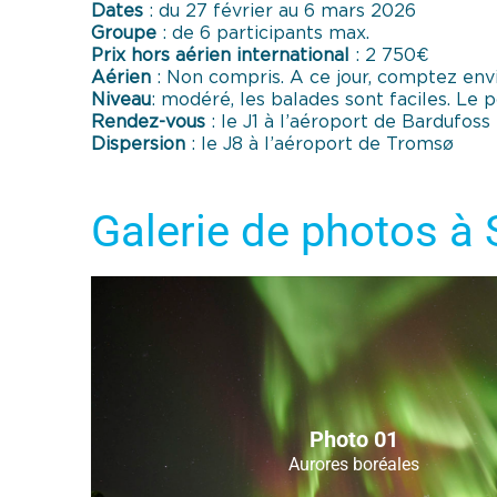
Dates
: du 27 février au 6 mars 2026
Groupe
: de 6 participants max.
Prix hors aérien international
: 2 750€
Aérien
: Non compris. A ce jour, comptez env
Niveau
: modéré, les balades sont faciles. Le 
Rendez-vous
: le J1 à l’aéroport de Bardufoss
Dispersion
: le J8 à l’aéroport de Tromsø
Galerie de photos à 
Photo 01
Aurores boréales