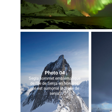
Photo 04
Segla sommet emblématique
de l'île de Senja en Norvège,
elle est surnomé la "voile de
senja"