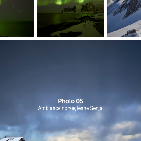
Photo 05
Ambiance norvégienne Senja