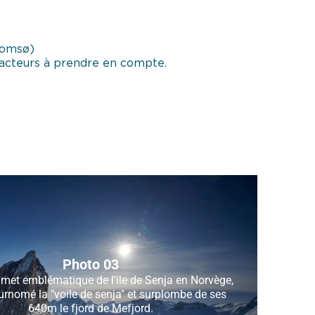
romsø)
 facteurs à prendre en compte.
Photo 03
et emblématique de l'île de Senja en Norvège,
surnomé la "voile de senja" et surplombe de ses
640m le fjord de Mefjord.